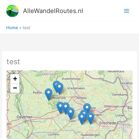
Ga
AlleWandelRoutes.nl
naar
de
inhoud
Home
test
test
+
−