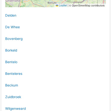
Leaflet
|
© OpenStreetMap contributors
Delden
De Whee
Bovenberg
Borkeld
Bentelo
Benteleres
Beckum
Zuidbroek
Wilgenweard