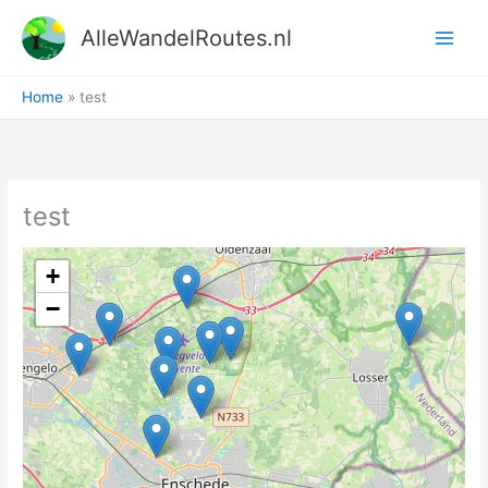
Ga
AlleWandelRoutes.nl
naar
de
inhoud
Home
test
test
+
−