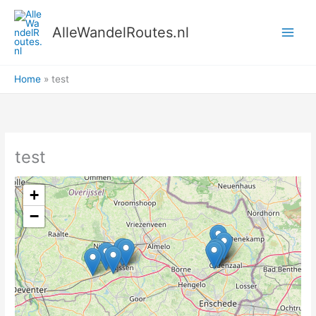
Ga
naar
AlleWandelRoutes.nl
de
inhoud
Home
test
test
+
−