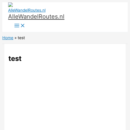
Ga
naar
AlleWandelRoutes.nl
de
inhoud
Home
test
test