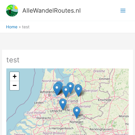
Ga
AlleWandelRoutes.nl
naar
de
inhoud
Home
test
test
+
−