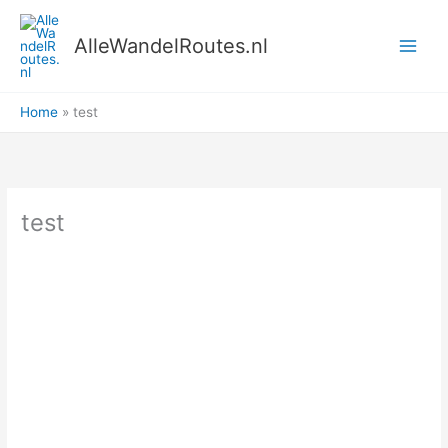
Ga
naar
AlleWandelRoutes.nl
de
inhoud
Home
test
test