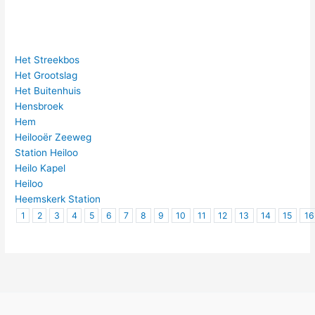
Het Streekbos
Het Grootslag
Het Buitenhuis
Hensbroek
Hem
Heilooër Zeeweg
Station Heiloo
Heilo Kapel
Heiloo
Heemskerk Station
1
2
3
4
5
6
7
8
9
10
11
12
13
14
15
16