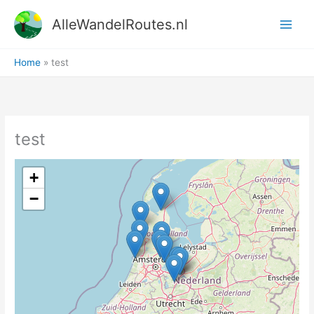
Ga
AlleWandelRoutes.nl
naar
de
inhoud
Home
test
test
+
−