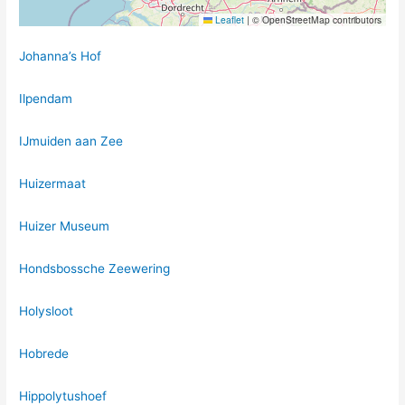
Leaflet
|
© OpenStreetMap contributors
Johanna’s Hof
Ilpendam
IJmuiden aan Zee
Huizermaat
Huizer Museum
Hondsbossche Zeewering
Holysloot
Hobrede
Hippolytushoef